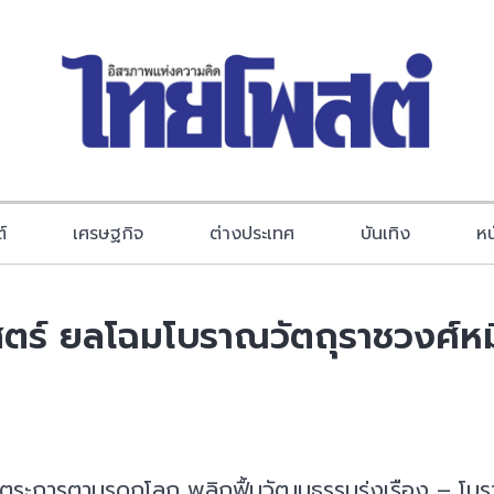
์
เศรษฐกิจ
ต่างประเทศ
บันเทิง
หน
าสตร์ ยลโฉมโบราณวัตถุราชวงศ์หม
ตรตระการตามรดกโลก พลิกฟื้นวัฒนธรรมรุ่งเรือง – โบ