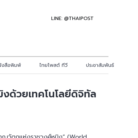
LINE: @THAIPOST
ังสือพิมพ์
ไทยโพสต์ ทีวี
ประชาสัมพันธ์
ิงด้วยเทคโนโลยีดิจิทัล
ราณวัตถุแห่งราชวงศ์หมิง” (World