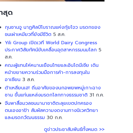
่าสุด
กุนซานจู นาฏศิลป์โบราณแห่งกุ้ยโจว มรดกของ
ชนเผ่าเหมียวที่ยังมีชีวิต
5 ส.ค.
Yili Group เปิดเวที World Dairy Congress
ประกาศวิสัยทัศน์ขับเคลื่อนอุตสาหกรรมนมโลก
5
ส.ค.
คณะผู้แทนไห่หนานเยือนไทยและอินโดนีเซีย เดิน
หน้าขยายความร่วมมือการค้า-การลงทุนใน
อาเซียน
3 ส.ค.
ต้าเหลียนเฮ! ถิ่นอาศัยของนกอพยพหมู่เกาะฉาง
ซาน ขึ้นแท่นแหล่งมรดกโลกทางธรรมชาติ
31 ก.ค.
จีนพาสื่อมวลชนนานาชาติตะลุยเขตปกครอง
ตนเองอาป้า สัมผัสความงดงามทางนิเวศวิทยา
และมรดกวัฒนธรรม
30 ก.ค.
ดูข่าวประชาสัมพันธ์ทั้งหมด >>