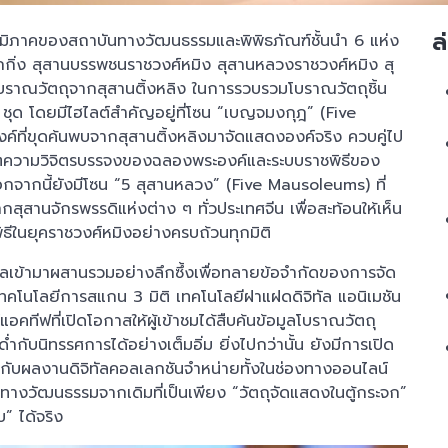
ล
มภูมิภาคของสถาบันทางวัฒนธรรมและพิพิธภัณฑ์ชั้นนำ 6 แห่ง
กกิ่ง สุสานบรรพชนราชวงศ์หมิง สุสานหลวงราชวงศ์หมิง สุ
งโบราณวัตถุจากสุสานติ้งหลิง ในการรวบรวมโบราณวัตถุชิ้น
ุด โดยมีไฮไลต์สำคัญอยู่ที่โซน “เบญจมงกุฎ” (Five
์ที่ขุดค้นพบจากสุสานติ้งหลิงมาจัดแสดงองค์จริง ควบคู่ไป
ชีวิตความวิจิตรบรรจงของฉลองพระองค์และระบบราชพิธีของ
 นอกจากนี้ยังมีโซน “5 สุสานหลวง” (Five Mausoleums) ที่
สานจักรพรรดิแห่งต่าง ๆ ทั่วประเทศจีน เพื่อสะท้อนให้เห็น
นยุคราชวงศ์หมิงอย่างครบถ้วนทุกมิติ
ัลเข้ามาผสานรวมอย่างลึกซึ้งเพื่อทลายข้อจำกัดของการจัด
ทคโนโลยีการสแกน 3 มิติ เทคโนโลยีฝาแฝดดิจิทัล แอนิเมชัน
คทีฟที่เปิดโอกาสให้ผู้เข้าชมได้สืบค้นข้อมูลโบราณวัตถุ
่ำกับนิทรรศการได้อย่างเต็มอิ่ม ยิ่งไปกว่านั้น ยังมีการเปิด
ไปกับผลงานดิจิทัลคอลเลกชันจำหน่ายทั้งในช่องทางออนไลน์
รทางวัฒนธรรมจากเดิมที่เป็นเพียง “วัตถุจัดแสดงในตู้กระจก”
” ได้จริง