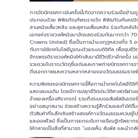
การจัดนิทรรศการในครั้งนี้เกิดจากความร่วมมือข้า
ประกอบด้วย พิพิธภัณฑ์พระราชวัง พิพิธภัณฑ์นครปั
สานหมิงเสี้ยวหลิง และสุสานเสี่ยนหลิง ร่วมกับคลั
เอกแห่งราชวงศ์หมิงมาจัดแสดงร่วมกันมากกว่า 70 ช
Crowns United) ซึ่งเป็นการนำมงกุฎหลวงทั้ง 5 องค
กับการใช้เทคโนโลยีบูรณะด้วยระบบดิจิทัล เพื่อชุบ
จักรพรรดิราชวงศ์หมิงให้กลับมามีชีวิตชีวาอีกครั้ง
รวบรวมโบราณวัตถุชิ้นเด่นและภาพถ่ายนิทรรศการจากสุ
ถึงเอกภาพและความหลากหลายของวัฒนธรรมราชพิธีใ
ความพิเศษของนิทรรศการนี้คือการนำเทคโนโลยีดิจิท
แสดงแบบเดิม โดยมีการปลุกชีวิตประวัติศาสตร์ผ่านเ
จำลองเครื่องศิราภรณ์ รวมถึงระบบจอสัมผัสอินเตอร์แอ
อย่างสนุกสนาน ช่วยสร้างความรู้สึกร่วมและทำให้ดื่มด
ตัวสินค้าที่ระลึกเชิงสร้างสรรค์ทางวัฒนธรรมควบคู่
และออฟไลน์ ซึ่งเป็นการยกระดับการเรียนรู้ทรัพยาก
ให้กลายเป็นสิ่งที่สามารถ “มองเห็น สัมผัส และนำกลับ