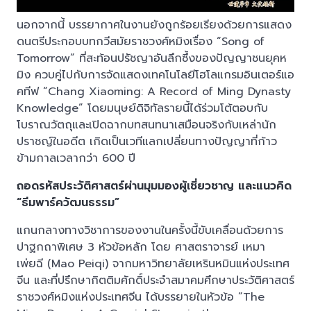
นอกจากนี้ บรรยากาศในงานยังถูกร้อยเรียงด้วยการแสดง
ดนตรีประกอบบทกวีสมัยราชวงศ์หมิงเรื่อง “Song of
Tomorrow” ที่สะท้อนปรัชญาอันลึกซึ้งของปัญญาชนยุคห
มิง ควบคู่ไปกับการจัดแสดงเทคโนโลยีโฮโลแกรมอินเตอร์แอ
คทีฟ “Chang Xiaoming: A Record of Ming Dynasty
Knowledge” โดยมนุษย์ดิจิทัลรายนี้ได้ร่วมโต้ตอบกับ
โบราณวัตถุและเปิดฉากบทสนทนาเสมือนจริงกับเหล่านัก
ปราชญ์ในอดีต เกิดเป็นเวทีแลกเปลี่ยนทางปัญญาที่ก้าว
ข้ามกาลเวลากว่า 600 ปี
ถอดรหัสประวัติศาสตร์ผ่านมุมมองผู้เชี่ยวชาญ และแนวคิด
“ธีมพาร์ควัฒนธรรม”
แกนกลางทางวิชาการของงานในครั้งนี้ขับเคลื่อนด้วยการ
ปาฐกถาพิเศษ 3 หัวข้อหลัก โดย ศาสตราจารย์ เหมา
เพ่ยฉี (Mao Peiqi) จากมหาวิทยาลัยเหรินหมินแห่งประเทศ
จีน และที่ปรึกษากิตติมศักดิ์ประจำสมาคมศึกษาประวัติศาสตร์
ราชวงศ์หมิงแห่งประเทศจีน ได้บรรยายในหัวข้อ “The