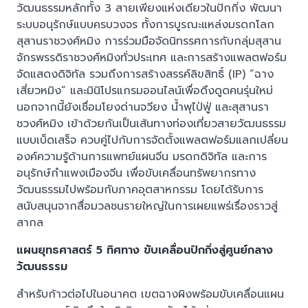
วัฒนธรรมหลักทั้ง 3 สายเพียงแห่งเดียวในปักกิ่ง พัฒนา
ระบบอนุรักษ์แบบครบวงจร ทั้งการบูรณะแหล่งมรดกโลก
สุสานราชวงศ์หมิง การร่วมมือจัดนิทรรศการกับกลุ่มสุสาน
จักรพรรดิราชวงศ์หมิงทั่วประเทศ และการสร้างแพลตฟอร์ม
จัดแสดงดิจิทัล รวมถึงการสร้างสรรค์ลิขสิทธิ์ (IP) “ฉาง
เสี่ยวหมิง” และมินิโปรแกรมออนไลน์เพื่อดึงดูดคนรุ่นใหม่
นอกจากนี้ยังเชื่อมโยงด่านจวียง น้ำพุไป่ฟู่ และสุสานรา
ชวงศ์หมิง เข้าด้วยกันเป็นเส้นทางท่องเที่ยวสายวัฒนธรรม
แบบเบ็ดเสร็จ ควบคู่ไปกับการจัดตั้งแพลตฟอร์มแลกเปลี่ยน
องค์ความรู้ด้านการแพทย์แผนจีน มรดกดิจิทัล และการ
อนุรักษ์กำแพงเมืองจีน เพื่อขับเคลื่อนทรัพยากรทาง
วัฒนธรรมไปพร้อมกับภาคอุตสาหกรรม โดยได้รับการ
สนับสนุนจากสื่อมวลชนรายใหญ่ในการเผยแพร่เรื่องราวสู่
สากล
แผนยุทธศาสตร์ 5 ทิศทาง ขับเคลื่อนปักกิ่งสู่ศูนย์กลาง
วัฒนธรรม
สำหรับก้าวต่อไปในอนาคต เขตฉางผิงพร้อมขับเคลื่อนแผน