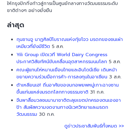
ให้กรุงปักกิ่งก้าวสู่การเป็นศูนย์กลางทางวัฒนธรรมระดับ
ชาติต่างๆ อย่างยั่งยืน
ล่าสุด
กุนซานจู นาฏศิลป์โบราณแห่งกุ้ยโจว มรดกของชนเผ่า
เหมียวที่ยังมีชีวิต
5 ส.ค.
Yili Group เปิดเวที World Dairy Congress
ประกาศวิสัยทัศน์ขับเคลื่อนอุตสาหกรรมนมโลก
5 ส.ค.
คณะผู้แทนไห่หนานเยือนไทยและอินโดนีเซีย เดินหน้า
ขยายความร่วมมือการค้า-การลงทุนในอาเซียน
3 ส.ค.
ต้าเหลียนเฮ! ถิ่นอาศัยของนกอพยพหมู่เกาะฉางซาน
ขึ้นแท่นแหล่งมรดกโลกทางธรรมชาติ
31 ก.ค.
จีนพาสื่อมวลชนนานาชาติตะลุยเขตปกครองตนเองอา
ป้า สัมผัสความงดงามทางนิเวศวิทยาและมรดก
วัฒนธรรม
30 ก.ค.
ดูข่าวประชาสัมพันธ์ทั้งหมด >>