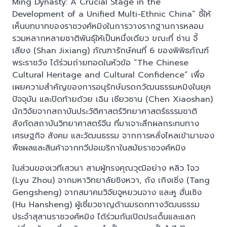
Ming Dynasty: A Crucial Stage in the
Development of a Unified Multi-Ethnic China” ชี้ให้
เห็นบทบาทของราชวงศ์หมิงในการวางรากฐานการหลอม
รวมหลากหลายชาติพันธุ์ให้เป็นหนึ่งเดียว ขณะที่ ซ่าน จี้
เสียง (Shan Jixiang) ภัณฑารักษ์คนที่ 6 ของพิพิธภัณฑ์
พระราชวัง ได้ร่วมถ่ายทอดในหัวข้อ “The Chinese
Cultural Heritage and Cultural Confidence” เพื่อ
เผยความสำคัญของการอนุรักษ์มรดกวัฒนธรรมหมิงในยุค
ปัจจุบัน และปิดท้ายด้วย เฉิน เซียวซาน (Chen Xiaoshan)
นักวิจัยจากสถาบันประวัติศาสตร์วิทยาศาสตร์ธรรมชาติ
สังกัดสถาบันวิทยาศาสตร์จีน ที่มาเจาะลึกผลกระทบทาง
เศรษฐกิจ สังคม และวัฒนธรรม จากการหลั่งไหลเข้ามาของ
พืชผลและสินค้าจากทวีปอเมริกาในสมัยราชวงศ์หมิง
ในส่วนของเวทีเสวนา สามผู้ทรงคุณวุฒิอย่าง หลิว โจว
(Lyu Zhou) จากมหาวิทยาลัยชิงหวา, ถัง เกิงเซิ่ง (Tang
Gengsheng) จากสมาคมวิจัยจูหยวนจาง และหู ฮั่นเซิง
(Hu Hansheng) ผู้เชี่ยวชาญด้านมรดกทางวัฒนธรรม
ประจำสุสานราชวงศ์หมิง ได้ร่วมกันเปิดประเด็นและแลก