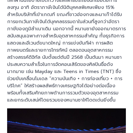
โลกผ่านนโยบายเปิดกว้างและสิทธิประโยชน์ที่เอื้อต่อการ
ลงทุน อาทิ อัตราภาษีเงินได้นิติบุคคลพิเศษเพียง 15%
สำหรับบริษัทที่เข้าเกณฑ์ ขณะที่ชาวฮ่องกงและมาเก๊าได้รับ
การยกเว้นภาษีเงินได้บุคคลธรรมดาในส่วนที่สูงกว่าอัตรา
ภาษีของภูมิลำเนาเดิม นอกจากนี้ หนานซายังออกมาตรการ
สนับสนุนเฉพาะทางสำหรับอุตสาหกรรมสำคัญ ทั้งธุรกิจการ
แสดงและอีเวนต์ขนาดใหญ่ การแข่งขันกีฬา การผลิต
ภาพยนตร์และรายการโทรทัศน์ ตลอดจนอุตสาหกรรม
สร้างสรรค์ดิจิทัล นับตั้งแต่ต้นปี 2568 เป็นต้นมา หนานซา
ประสบความสำเร็จในการจัดคอนเสิร์ตของศิลปินชื่อดัง
มากมาย เช่น Mayday และ Teens in Times (TNT) ซึ่ง
ช่วยขับเคลื่อนโมเดล “ความบันเทิง + การท่องเที่ยว + การ
บริโภค” ให้สร้างผลลัพธ์ทางเศรษฐกิจได้อย่างต่อเนื่อง
พร้อมทั้งเสริมศักยภาพด้านการรวมตัวของอุตสาหกรรม
และยกระดับเสน่ห์โดยรวมของหนานซาให้โดดเด่นยิ่งขึ้น