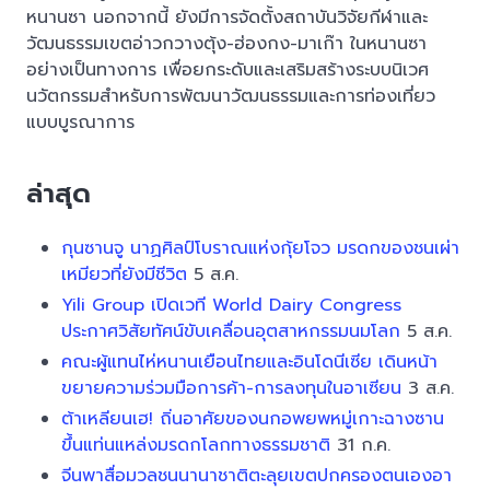
หนานซา นอกจากนี้ ยังมีการจัดตั้งสถาบันวิจัยกีฬาและ
วัฒนธรรมเขตอ่าวกวางตุ้ง-ฮ่องกง-มาเก๊า ในหนานซา
อย่างเป็นทางการ เพื่อยกระดับและเสริมสร้างระบบนิเวศ
นวัตกรรมสำหรับการพัฒนาวัฒนธรรมและการท่องเที่ยว
แบบบูรณาการ
ล่าสุด
กุนซานจู นาฏศิลป์โบราณแห่งกุ้ยโจว มรดกของชนเผ่า
เหมียวที่ยังมีชีวิต
5 ส.ค.
Yili Group เปิดเวที World Dairy Congress
ประกาศวิสัยทัศน์ขับเคลื่อนอุตสาหกรรมนมโลก
5 ส.ค.
คณะผู้แทนไห่หนานเยือนไทยและอินโดนีเซีย เดินหน้า
ขยายความร่วมมือการค้า-การลงทุนในอาเซียน
3 ส.ค.
ต้าเหลียนเฮ! ถิ่นอาศัยของนกอพยพหมู่เกาะฉางซาน
ขึ้นแท่นแหล่งมรดกโลกทางธรรมชาติ
31 ก.ค.
จีนพาสื่อมวลชนนานาชาติตะลุยเขตปกครองตนเองอา