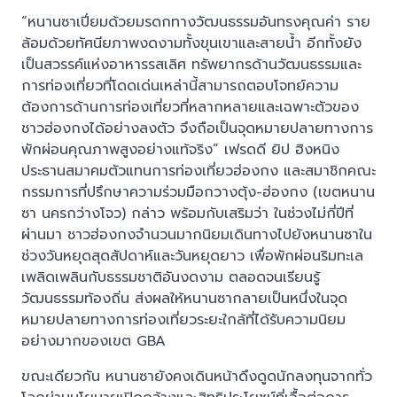
“หนานซาเปี่ยมด้วยมรดกทางวัฒนธรรมอันทรงคุณค่า ราย
ล้อมด้วยทัศนียภาพงดงามทั้งขุนเขาและสายน้ำ อีกทั้งยัง
เป็นสวรรค์แห่งอาหารรสเลิศ ทรัพยากรด้านวัฒนธรรมและ
การท่องเที่ยวที่โดดเด่นเหล่านี้สามารถตอบโจทย์ความ
ต้องการด้านการท่องเที่ยวที่หลากหลายและเฉพาะตัวของ
ชาวฮ่องกงได้อย่างลงตัว จึงถือเป็นจุดหมายปลายทางการ
พักผ่อนคุณภาพสูงอย่างแท้จริง” เฟรดดี ยิป ฮิงหนิง
ประธานสมาคมตัวแทนการท่องเที่ยวฮ่องกง และสมาชิกคณะ
กรรมการที่ปรึกษาความร่วมมือกวางตุ้ง-ฮ่องกง (เขตหนาน
ซา นครกว่างโจว) กล่าว พร้อมกับเสริมว่า ในช่วงไม่กี่ปีที่
ผ่านมา ชาวฮ่องกงจำนวนมากนิยมเดินทางไปยังหนานซาใน
ช่วงวันหยุดสุดสัปดาห์และวันหยุดยาว เพื่อพักผ่อนริมทะเล
เพลิดเพลินกับธรรมชาติอันงดงาม ตลอดจนเรียนรู้
วัฒนธรรมท้องถิ่น ส่งผลให้หนานซากลายเป็นหนึ่งในจุด
หมายปลายทางการท่องเที่ยวระยะใกล้ที่ได้รับความนิยม
อย่างมากของเขต GBA
ขณะเดียวกัน หนานซายังคงเดินหน้าดึงดูดนักลงทุนจากทั่ว