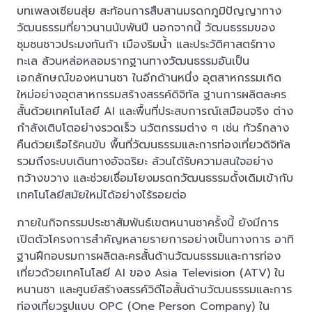
บทเพลงเซียนสุ่ย สะท้อนการสืบสานมรดกภูมิปัญญาทาง
วัฒนธรรมที่ยาวนานนับพันปี นอกจากนี้ วัฒนธรรมของ
ชุมชนชาวประมงทันก้า เมืองริมน้ำ และประวัติศาสตร์ทาง
ทะเล ล้วนหล่อหลอมรากฐานทางวัฒนธรรมอันเป็น
เอกลักษณ์ของหนานซา ในอีกด้านหนึ่ง อุตสาหกรรมเกิด
ใหม่อย่างอุตสาหกรรมสร้างสรรค์ดิจิทัล ฐานการผลิตละคร
สั้นด้วยเทคโนโลยี AI และพื้นที่ประสบการณ์เสมือนจริง ต่าง
กำลังเติบโตอย่างรวดเร็ว นวัตกรรมต่าง ๆ เช่น ทัวร์กลาง
คืนด้วยเรือไร้คนขับ พื้นที่วัฒนธรรมและการท่องเที่ยวดิจิทัล
รวมถึงระบบเดินทางอัจฉริยะ ล้วนได้รับความสนใจอย่าง
กว้างขวาง และช่วยเชื่อมโยงมรดกวัฒนธรรมดั้งเดิมเข้ากับ
เทคโนโลยีสมัยใหม่ได้อย่างไร้รอยต่อ
ภายในกิจกรรมประชาสัมพันธ์เขตหนานซาครั้งนี้ ยังมีการ
เปิดตัวโครงการสำคัญหลายรายการอย่างเป็นทางการ อาทิ
ฐานฝึกอบรมการผลิตละครสั้นด้านวัฒนธรรมและการท่อง
เที่ยวด้วยเทคโนโลยี AI ของ Asia Television (ATV) ใน
หนานซา และศูนย์สร้างสรรค์วิดีโอสั้นด้านวัฒนธรรมและการ
ท่องเที่ยวรูปแบบ OPC (One Person Company) ใน