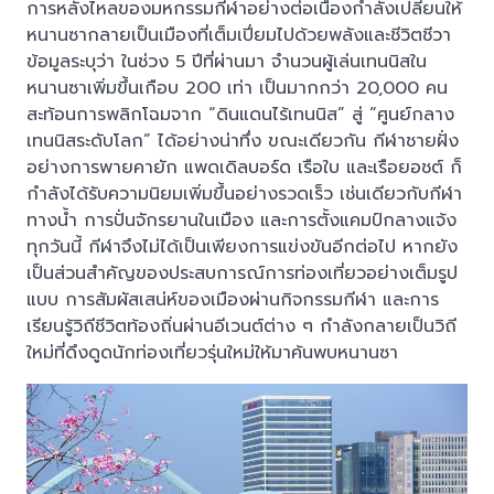
การหลั่งไหลของมหกรรมกีฬาอย่างต่อเนื่องกำลังเปลี่ยนให้
หนานซากลายเป็นเมืองที่เต็มเปี่ยมไปด้วยพลังและชีวิตชีวา
ข้อมูลระบุว่า ในช่วง 5 ปีที่ผ่านมา จำนวนผู้เล่นเทนนิสใน
หนานซาเพิ่มขึ้นเกือบ 200 เท่า เป็นมากกว่า 20,000 คน
สะท้อนการพลิกโฉมจาก “ดินแดนไร้เทนนิส” สู่ “ศูนย์กลาง
เทนนิสระดับโลก” ได้อย่างน่าทึ่ง ขณะเดียวกัน กีฬาชายฝั่ง
อย่างการพายคายัก แพดเดิลบอร์ด เรือใบ และเรือยอชต์ ก็
กำลังได้รับความนิยมเพิ่มขึ้นอย่างรวดเร็ว เช่นเดียวกับกีฬา
ทางน้ำ การปั่นจักรยานในเมือง และการตั้งแคมป์กลางแจ้ง
ทุกวันนี้ กีฬาจึงไม่ได้เป็นเพียงการแข่งขันอีกต่อไป หากยัง
เป็นส่วนสำคัญของประสบการณ์การท่องเที่ยวอย่างเต็มรูป
แบบ การสัมผัสเสน่ห์ของเมืองผ่านกิจกรรมกีฬา และการ
เรียนรู้วิถีชีวิตท้องถิ่นผ่านอีเวนต์ต่าง ๆ กำลังกลายเป็นวิถี
ใหม่ที่ดึงดูดนักท่องเที่ยวรุ่นใหม่ให้มาค้นพบหนานซา