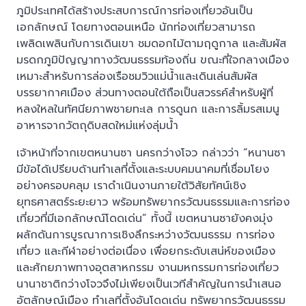
ภูมิประเทศได้สร้างประสบการณ์การท่องเที่ยวอันเป็น
เอกลักษณ์ โดยทางตอนเหนือ นักท่องเที่ยวสามารถ
เพลิดเพลินกับการเดินเขา ชมดอกไม้ตามฤดูกาล และสัมผัส
มรดกภูมิปัญญาทางวัฒนธรรมท้องถิ่น ขณะที่ใจกลางเมือง
เหมาะสำหรับการล่องเรือชมวิวแม่น้ำและเดินเล่นสัมผัส
บรรยากาศเมือง ส่วนทางตอนใต้ถือเป็นสวรรค์สำหรับผู้ที่
หลงใหลในทัศนียภาพชายทะเล การดูนก และการลิ้มรสเมนู
อาหารจากวัตถุดิบสดใหม่แห่งลุ่มน้ำ
เจ้าหน้าที่จากเขตหนานซา นครกว่างโจว กล่าวว่า “หนานซา
มีข้อได้เปรียบด้านทำเลที่ตั้งและระบบคมนาคมที่เชื่อมโยง
อย่างครอบคลุม เราดำเนินงานภายใต้วิสัยทัศน์เชิง
ยุทธศาสตร์ระยะยาว พร้อมทรัพยากรวัฒนธรรมและการท่อง
เที่ยวที่มีเอกลักษณ์โดดเด่น” ทั้งนี้ เขตหนานซายังคงมุ่ง
ผลักดันการบูรณาการเชิงลึกระหว่างวัฒนธรรม การท่อง
เที่ยว และกีฬาอย่างต่อเนื่อง เพื่อยกระดับเสน่ห์ของเมือง
และศักยภาพทางอุตสาหกรรม งานมหกรรมการท่องเที่ยว
นานาชาติกว่างโจวจึงไม่เพียงเป็นเวทีสำคัญในการนำเสนอ
อัตลักษณ์เมือง ทำเลที่ตั้งอันโดดเด่น ทรัพยากรวัฒนธรรม