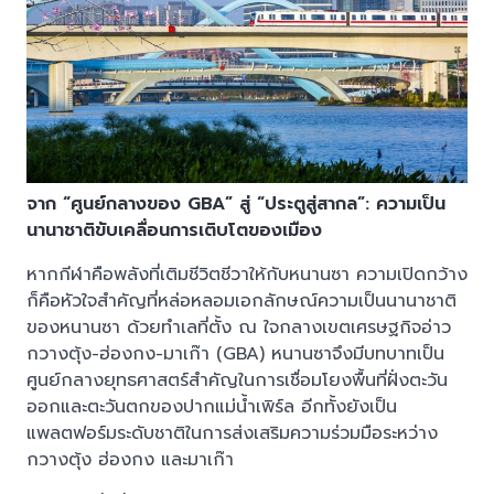
จาก “ศูนย์กลางของ GBA” สู่ “ประตูสู่สากล”: ความเป็น
นานาชาติขับเคลื่อนการเติบโตของเมือง
หากกีฬาคือพลังที่เติมชีวิตชีวาให้กับหนานซา ความเปิดกว้าง
ก็คือหัวใจสำคัญที่หล่อหลอมเอกลักษณ์ความเป็นนานาชาติ
ของหนานซา ด้วยทำเลที่ตั้ง ณ ใจกลางเขตเศรษฐกิจอ่าว
กวางตุ้ง-ฮ่องกง-มาเก๊า (GBA) หนานซาจึงมีบทบาทเป็น
ศูนย์กลางยุทธศาสตร์สำคัญในการเชื่อมโยงพื้นที่ฝั่งตะวัน
ออกและตะวันตกของปากแม่น้ำเพิร์ล อีกทั้งยังเป็น
แพลตฟอร์มระดับชาติในการส่งเสริมความร่วมมือระหว่าง
กวางตุ้ง ฮ่องกง และมาเก๊า