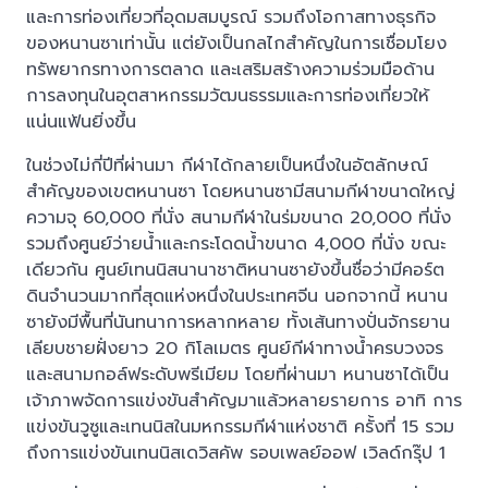
และการท่องเที่ยวที่อุดมสมบูรณ์ รวมถึงโอกาสทางธุรกิจ
ของหนานซาเท่านั้น แต่ยังเป็นกลไกสำคัญในการเชื่อมโยง
ทรัพยากรทางการตลาด และเสริมสร้างความร่วมมือด้าน
การลงทุนในอุตสาหกรรมวัฒนธรรมและการท่องเที่ยวให้
แน่นแฟ้นยิ่งขึ้น
ในช่วงไม่กี่ปีที่ผ่านมา กีฬาได้กลายเป็นหนึ่งในอัตลักษณ์
สำคัญของเขตหนานซา โดยหนานซามีสนามกีฬาขนาดใหญ่
ความจุ 60,000 ที่นั่ง สนามกีฬาในร่มขนาด 20,000 ที่นั่ง
รวมถึงศูนย์ว่ายน้ำและกระโดดน้ำขนาด 4,000 ที่นั่ง ขณะ
เดียวกัน ศูนย์เทนนิสนานาชาติหนานซายังขึ้นชื่อว่ามีคอร์ต
ดินจำนวนมากที่สุดแห่งหนึ่งในประเทศจีน นอกจากนี้ หนาน
ซายังมีพื้นที่นันทนาการหลากหลาย ทั้งเส้นทางปั่นจักรยาน
เลียบชายฝั่งยาว 20 กิโลเมตร ศูนย์กีฬาทางน้ำครบวงจร
และสนามกอล์ฟระดับพรีเมียม โดยที่ผ่านมา หนานซาได้เป็น
เจ้าภาพจัดการแข่งขันสำคัญมาแล้วหลายรายการ อาทิ การ
แข่งขันวูซูและเทนนิสในมหกรรมกีฬาแห่งชาติ ครั้งที่ 15 รวม
ถึงการแข่งขันเทนนิสเดวิสคัพ รอบเพลย์ออฟ เวิลด์กรุ๊ป 1