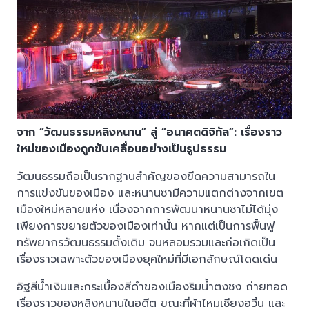
จาก “วัฒนธรรมหลิงหนาน” สู่ “อนาคตดิจิทัล”: เรื่องราว
ใหม่ของเมืองถูกขับเคลื่อนอย่างเป็นรูปธรรม
วัฒนธรรมถือเป็นรากฐานสำคัญของขีดความสามารถใน
การแข่งขันของเมือง และหนานซามีความแตกต่างจากเขต
เมืองใหม่หลายแห่ง เนื่องจากการพัฒนาหนานซาไม่ได้มุ่ง
เพียงการขยายตัวของเมืองเท่านั้น หากแต่เป็นการฟื้นฟู
ทรัพยากรวัฒนธรรมดั้งเดิม จนหลอมรวมและก่อเกิดเป็น
เรื่องราวเฉพาะตัวของเมืองยุคใหม่ที่มีเอกลักษณ์โดดเด่น
อิฐสีน้ำเงินและกระเบื้องสีดำของเมืองริมน้ำตงชง ถ่ายทอด
เรื่องราวของหลิงหนานในอดีต ขณะที่ผ้าไหมเซียงอวิ๋น และ