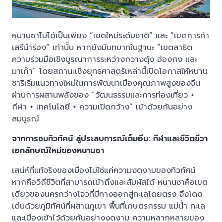
หนานซาไม่ได้เป็นเพียง “เขตใหม่ระดับชาติ” และ “เขตการค้า
เสรีนำร่อง” เท่านั้น หากยังมีบทบาทในฐานะ “เขตสาธิต
ความร่วมมือเชิงบูรณาการระหว่างกวางตุ้ง ฮ่องกง และ
มาเก๊า” โดยสถานะเชิงยุทธศาสตร์เหล่านี้เปิดโอกาสให้หนาน
ซาริเริ่มแนวทางใหม่ในการพัฒนาเมืองคุณภาพสูงของจีน
ผ่านการผสานพลังของ “วัฒนธรรมและการท่องเที่ยว +
กีฬา + เทคโนโลยี + ความเปิดกว้าง” เข้าด้วยกันอย่าง
สมบูรณ์
จากการชมทิวทัศน์ สู่ประสบการณ์เต็มอิ่ม: กีฬาและชีวิตชีวา
เอกลักษณ์ใหม่ของหนานซา
เสน่ห์ที่แท้จริงของเมืองไม่ใช่แค่ความงดงามของทิวทัศน์
หากคือวิถีชีวิตที่สามารถเข้าถึงและสัมผัสได้ หนานซาคือเขต
เดียวของนครกว่างโจวที่มีทางออกสู่ทะเลโดยตรง จึงโดด
เด่นด้วยภูมิทัศน์ที่ผสานภูเขา พื้นที่เกษตรกรรม แม่น้ำ ทะเล
และเมืองเข้าไว้ด้วยกันอย่างงดงาม ความหลากหลายของ