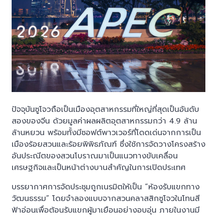
ปัจจุบันซูโจวถือเป็นเมืองอุตสาหกรรมที่ใหญ่ที่สุดเป็นอันดับ
สองของจีน ด้วยมูลค่าผลผลิตอุตสาหกรรมกว่า 4.9 ล้าน
ล้านหยวน พร้อมทั้งมีซอฟต์พาวเวอร์ที่โดดเด่นจากการเป็น
เมืองร้อยสวนและร้อยพิพิธภัณฑ์ ซึ่งใช้การจัดวางโครงสร้าง
อันประณีตของสวนโบราณมาเป็นแนวทางขับเคลื่อน
เศรษฐกิจและเป็นหน้าต่างบานสำคัญในการเปิดประเทศ
บรรยากาศการจัดประชุมถูกเนรมิตให้เป็น “ห้องรับแขกทาง
วัฒนธรรม” โดยจำลองแบบจากสวนคลาสสิกซูโจวในโทนสี
ฟ้าอ่อนเพื่อต้อนรับแขกผู้มาเยือนอย่างอบอุ่น ภายในงานมี