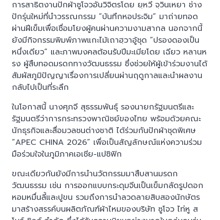
การสาธิตงานปักผ้าซูโจวอันวิจิตรโดย ยฺหวี จฺวินเหยา ช่าง
ปักรุ่นใหม่ที่นำวรรณกรรม “บันทึกหอประจิม” มาถ่ายทอด
ผ่านฝีเข็มเพื่อเชื่อมโยงผู้คนผ่านความงามสากล นอกจากนี้
ยังมีกิจกรรมพิมพ์ภาพแกะไม้เถาฮฺวาอู้ชุด “ปรองดองเป็น
หนึ่งเดียว” และภาพมงคลต้อนรับปีมะเมียโดย เฉียว หลานห
รง ผู้สืบทอดมรดกทางวัฒนธรรม ซึ่งช่วยให้ผู้เข้าร่วมงานได้
สัมผัสภูมิปัญญาเรื่องการเปลี่ยนผ่านฤดูกาลและนำผลงาน
กลับไปเป็นที่ระลึก
ในโอกาสนี้ นางศุภจี สุธรรมพันธุ์ รองนายกรัฐมนตรีและ
รัฐมนตรีว่าการกระทรวงพาณิชย์ของไทย พร้อมด้วยคณะ
นักธุรกิจและสื่อมวลชนต่างชาติ ได้ร่วมกันปักผ้าชุดพิเศษ
“APEC CHINA 2026” เพื่อเป็นสัญลักษณ์แห่งความร่วม
มือร่วมใจในภูมิภาคเอเชีย-แปซิฟิก
ขณะเดียวกันยังมีการนำนวัตกรรมมาสืบสานมรดก
วัฒนธรรม เช่น การออกแบบกระดุมจีนเป็นเข็มกลัดรูปดอก
หอมหมื่นลี้และปูขน รวมถึงการนำลวดลายสิบสองนักษัตร
มาสร้างสรรค์บนผลิตภัณฑ์ผ้าไหมของบริษัท ซูโจว ไท่หู ส