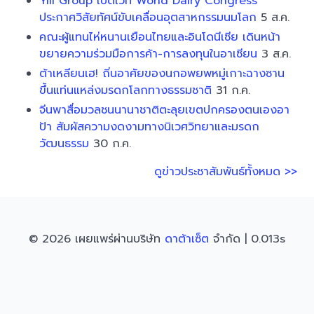
Yili Group เปิดเวที World Dairy Congress
ประกาศวิสัยทัศน์ขับเคลื่อนอุตสาหกรรมนมโลก
5 ส.ค.
คณะผู้แทนไห่หนานเยือนไทยและอินโดนีเซีย เดินหน้า
ขยายความร่วมมือการค้า-การลงทุนในอาเซียน
3 ส.ค.
ต้าเหลียนเฮ! ถิ่นอาศัยของนกอพยพหมู่เกาะฉางซาน
ขึ้นแท่นแหล่งมรดกโลกทางธรรมชาติ
31 ก.ค.
จีนพาสื่อมวลชนนานาชาติตะลุยเขตปกครองตนเองอา
ป้า สัมผัสความงดงามทางนิเวศวิทยาและมรดก
วัฒนธรรม
30 ก.ค.
ดูข่าวประชาสัมพันธ์ทั้งหมด >>
© 2026 เผยแพร่ผ่านบริษัท
ดาต้าเซ็ต
จำกัด | 0.013s