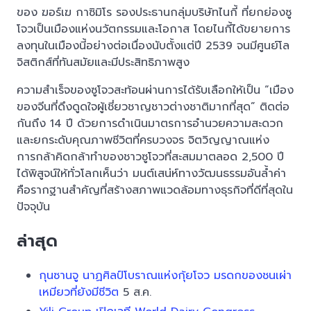
ของ ฆอร์เฆ กาซิมิโร รองประธานกลุ่มบริษัทไนกี้ ที่ยกย่องซู
โจวเป็นเมืองแห่งนวัตกรรมและโอกาส โดยไนกี้ได้ขยายการ
ลงทุนในเมืองนี้อย่างต่อเนื่องนับตั้งแต่ปี 2539 จนมีศูนย์โล
จิสติกส์ที่ทันสมัยและมีประสิทธิภาพสูง
ความสำเร็จของซูโจวสะท้อนผ่านการได้รับเลือกให้เป็น “เมือง
ของจีนที่ดึงดูดใจผู้เชี่ยวชาญชาวต่างชาติมากที่สุด” ติดต่อ
กันถึง 14 ปี ด้วยการดำเนินมาตรการอำนวยความสะดวก
และยกระดับคุณภาพชีวิตที่ครบวงจร จิตวิญญาณแห่ง
การกล้าคิดกล้าทำของชาวซูโจวที่สะสมมาตลอด 2,500 ปี
ได้พิสูจน์ให้ทั่วโลกเห็นว่า มนต์เสน่ห์ทางวัฒนธรรมอันล้ำค่า
คือรากฐานสำคัญที่สร้างสภาพแวดล้อมทางธุรกิจที่ดีที่สุดใน
ปัจจุบัน
ล่าสุด
กุนซานจู นาฏศิลป์โบราณแห่งกุ้ยโจว มรดกของชนเผ่า
เหมียวที่ยังมีชีวิต
5 ส.ค.