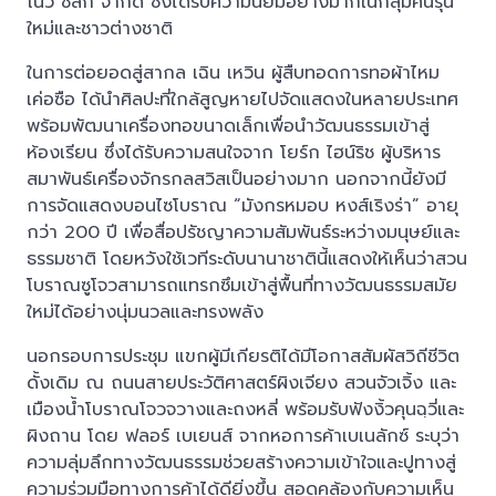
โนว์ ซิลก์ จำกัด ซึ่งได้รับความนิยมอย่างมากในกลุ่มคนรุ่น
ใหม่และชาวต่างชาติ
ในการต่อยอดสู่สากล เฉิน เหวิน ผู้สืบทอดการทอผ้าไหม
เค่อซือ ได้นำศิลปะที่ใกล้สูญหายไปจัดแสดงในหลายประเทศ
พร้อมพัฒนาเครื่องทอขนาดเล็กเพื่อนำวัฒนธรรมเข้าสู่
ห้องเรียน ซึ่งได้รับความสนใจจาก โยร์ก ไฮน์ริช ผู้บริหาร
สมาพันธ์เครื่องจักรกลสวิสเป็นอย่างมาก นอกจากนี้ยังมี
การจัดแสดงบอนไซโบราณ “มังกรหมอบ หงส์เริงร่า” อายุ
กว่า 200 ปี เพื่อสื่อปรัชญาความสัมพันธ์ระหว่างมนุษย์และ
ธรรมชาติ โดยหวังใช้เวทีระดับนานาชาตินี้แสดงให้เห็นว่าสวน
โบราณซูโจวสามารถแทรกซึมเข้าสู่พื้นที่ทางวัฒนธรรมสมัย
ใหม่ได้อย่างนุ่มนวลและทรงพลัง
นอกรอบการประชุม แขกผู้มีเกียรติได้มีโอกาสสัมผัสวิถีชีวิต
ดั้งเดิม ณ ถนนสายประวัติศาสตร์ผิงเจียง สวนจัวเจิ้ง และ
เมืองน้ำโบราณโจวจวางและถงหลี่ พร้อมรับฟังงิ้วคุนฉฺวี่และ
ผิงถาน โดย ฟลอร์ เบเยนส์ จากหอการค้าเบเนลักซ์ ระบุว่า
ความลุ่มลึกทางวัฒนธรรมช่วยสร้างความเข้าใจและปูทางสู่
ความร่วมมือทางการค้าได้ดียิ่งขึ้น สอดคล้องกับความเห็น