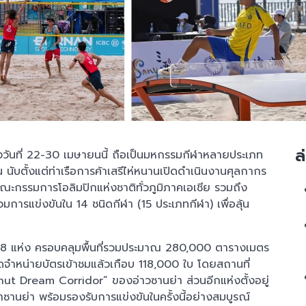
ล
่างวันที่ 22-30 เมษายนนี้ ถือเป็นมหกรรมกีฬาหลายประเภท
ับตั้งแต่ท่าเรือการค้าเสรีไห่หนานเปิดดำเนินงานศุลกากร
ะกรรมการโอลิมปิกแห่งชาติทั่วภูมิภาคเอเชีย รวมถึง
วมการแข่งขันใน 14 ชนิดกีฬา (15 ประเภทกีฬา) เพื่อลุ้น
ทั้ง 8 แห่ง ครอบคลุมพื้นที่รวมประมาณ 280,000 ตารางเมตร
ยอดจำหน่ายบัตรเข้าชมแล้วเกือบ 118,000 ใบ โดยสถานที่
nut Dream Corridor” ของอ่าวซานย่า ส่วนอีกแห่งตั้งอยู่
ฬาซานย่า พร้อมรองรับการแข่งขันในครั้งนี้อย่างสมบูรณ์