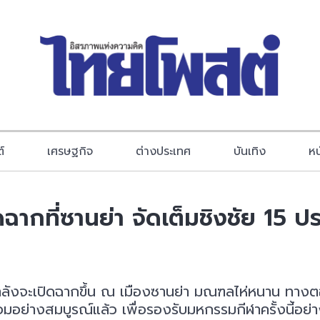
์
เศรษฐกิจ
ต่างประเทศ
บันเทิง
หน
ดฉากที่ซานย่า จัดเต็มชิงชัย 15 ป
6 กำลังจะเปิดฉากขึ้น ณ เมืองซานย่า มณฑลไห่หนาน ทาง
อมอย่างสมบูรณ์แล้ว เพื่อรองรับมหกรรมกีฬาครั้งนี้อย่