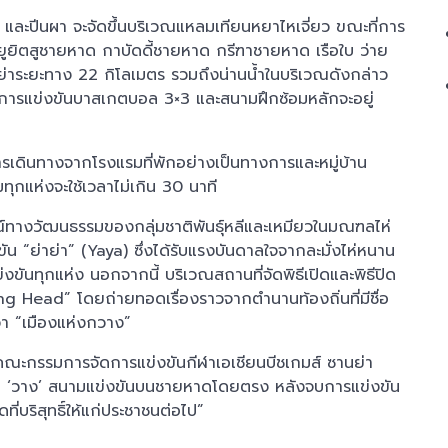
ะปีนผา จะจัดขึ้นบริเวณแหลมเทียนหยาไหเจี่ยว ขณะที่การ
ิตสูชายหาด กาบัดดี้ชายหาด กรีฑาชายหาด เรือใบ ว่าย
นย่าระยะทาง 22 กิโลเมตร รวมถึงน่านน้ำในบริเวณดังกล่าว
ด้านการแข่งขันบาสเกตบอล 3×3 และสนามฝึกซ้อมหลักจะอยู่
การเดินทางจากโรงแรมที่พักอย่างเป็นทางการและหมู่บ้าน
ทุกแห่งจะใช้เวลาไม่เกิน 30 นาที
ทางวัฒนธรรมของกลุ่มชาติพันธุ์หลีและเหมียวในมณฑลไห่
 “ย่าย่า” (Yaya) ซึ่งได้รับแรงบันดาลใจจากละมั่งไห่หนาน
งขันทุกแห่ง นอกจากนี้ บริเวณสถานที่จัดพิธีเปิดและพิธีปิด
 Head” โดยถ่ายทอดเรื่องราวจากตำนานท้องถิ่นที่มีชื่อ
ว่า “เมืองแห่งกวาง”
คณะกรรมการจัดการแข่งขันกีฬาเอเชียนบีชเกมส์ ซานย่า
เรา ‘วาง’ สนามแข่งขันบนชายหาดโดยตรง หลังจบการแข่งขัน
ที่บริสุทธิ์ให้แก่ประชาชนต่อไป”