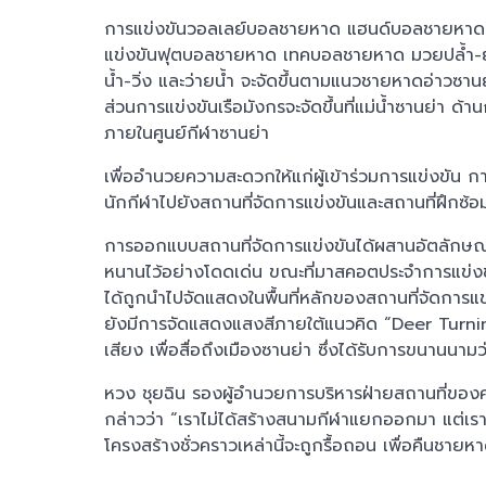
การแข่งขันวอลเลย์บอลชายหาด แฮนด์บอลชายหาด แล
แข่งขันฟุตบอลชายหาด เทคบอลชายหาด มวยปล้ำ-ยูย
น้ำ-วิ่ง และว่ายน้ำ จะจัดขึ้นตามแนวชายหาดอ่าวซา
ส่วนการแข่งขันเรือมังกรจะจัดขึ้นที่แม่น้ำซานย่า 
ภายในศูนย์กีฬาซานย่า
เพื่ออำนวยความสะดวกให้แก่ผู้เข้าร่วมการแข่งขัน 
นักกีฬาไปยังสถานที่จัดการแข่งขันและสถานที่ฝึกซ้อม
การออกแบบสถานที่จัดการแข่งขันได้ผสานอัตลักษณ์
หนานไว้อย่างโดดเด่น ขณะที่มาสคอตประจำการแข่งขัน
ได้ถูกนำไปจัดแสดงในพื้นที่หลักของสถานที่จัดการแข่
ยังมีการจัดแสดงแสงสีภายใต้แนวคิด “Deer Turning
เสียง เพื่อสื่อถึงเมืองซานย่า ซึ่งได้รับการขนานนาม
หวง ชุยฉิน รองผู้อำนวยการบริหารฝ่ายสถานที่ของ
กล่าวว่า “เราไม่ได้สร้างสนามกีฬาแยกออกมา แต่
โครงสร้างชั่วคราวเหล่านี้จะถูกรื้อถอน เพื่อคืนชายหาด