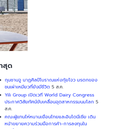
่าสุด
กุนซานจู นาฏศิลป์โบราณแห่งกุ้ยโจว มรดกของ
ชนเผ่าเหมียวที่ยังมีชีวิต
5 ส.ค.
Yili Group เปิดเวที World Dairy Congress
ประกาศวิสัยทัศน์ขับเคลื่อนอุตสาหกรรมนมโลก
5
ส.ค.
คณะผู้แทนไห่หนานเยือนไทยและอินโดนีเซีย เดิน
หน้าขยายความร่วมมือการค้า-การลงทุนใน