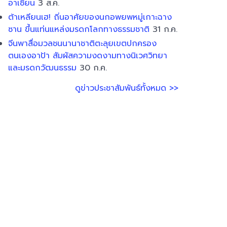
อาเซียน
3 ส.ค.
ต้าเหลียนเฮ! ถิ่นอาศัยของนกอพยพหมู่เกาะฉาง
ซาน ขึ้นแท่นแหล่งมรดกโลกทางธรรมชาติ
31 ก.ค.
จีนพาสื่อมวลชนนานาชาติตะลุยเขตปกครอง
ตนเองอาป้า สัมผัสความงดงามทางนิเวศวิทยา
และมรดกวัฒนธรรม
30 ก.ค.
ดูข่าวประชาสัมพันธ์ทั้งหมด >>