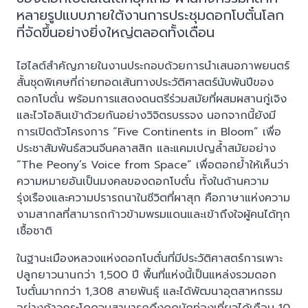
หลายรูปแบบภายใต้งานการประชุมดอกโบตั๋นโลก
ที่จัดขึ้นอย่างยิ่งใหญ่ตลอดทั้งเดือน
ไฮไลต์สำคัญภายในงานประกอบด้วยการนำเสนอภาพยนตร์
สั้นชุดพิเศษที่ถ่ายทอดเส้นทางประวัติศาสตร์นับพันปีของ
ดอกโบตั๋น พร้อมการแสดงดนตรีร่วมสมัยที่ผสมผสานกู่เจิง
และไวโอลินเข้าด้วยกันอย่างวิจิตรบรรจง นอกจากนี้ยังมี
การเปิดตัวโครงการ “Five Continents in Bloom” เพื่อ
ประชาสัมพันธ์สวนจีนคลาสสิก และแคมเปญล้ำสมัยอย่าง
“The Peony’s Voice from Space” เพื่อตอกย้ำให้เห็นว่า
ความหมายอันเป็นมงคลของดอกโบตั๋น ทั้งในด้านความ
รุ่งเรืองและความปรารถนาในชีวิตที่ผาสุก คือภาษาแห่งความ
งามสากลที่สามารถก้าวข้ามพรมแดนและเข้าถึงใจผู้คนได้ทุก
เชื้อชาติ
ในฐานะเมืองหลวงแห่งดอกโบตั๋นที่มีประวัติศาสตร์การเพาะ
ปลูกยาวนานกว่า 1,500 ปี พื้นที่แห่งนี้เป็นแหล่งรวมดอก
โบตั๋นมากกว่า 1,308 สายพันธุ์ และได้พัฒนาอุตสาหกรรม