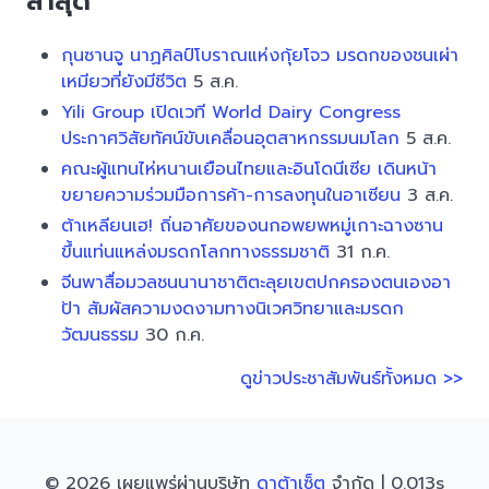
ล่าสุด
กุนซานจู นาฏศิลป์โบราณแห่งกุ้ยโจว มรดกของชนเผ่า
เหมียวที่ยังมีชีวิต
5 ส.ค.
Yili Group เปิดเวที World Dairy Congress
ประกาศวิสัยทัศน์ขับเคลื่อนอุตสาหกรรมนมโลก
5 ส.ค.
คณะผู้แทนไห่หนานเยือนไทยและอินโดนีเซีย เดินหน้า
ขยายความร่วมมือการค้า-การลงทุนในอาเซียน
3 ส.ค.
ต้าเหลียนเฮ! ถิ่นอาศัยของนกอพยพหมู่เกาะฉางซาน
ขึ้นแท่นแหล่งมรดกโลกทางธรรมชาติ
31 ก.ค.
จีนพาสื่อมวลชนนานาชาติตะลุยเขตปกครองตนเองอา
ป้า สัมผัสความงดงามทางนิเวศวิทยาและมรดก
วัฒนธรรม
30 ก.ค.
ดูข่าวประชาสัมพันธ์ทั้งหมด >>
© 2026 เผยแพร่ผ่านบริษัท
ดาต้าเซ็ต
จำกัด | 0.013s