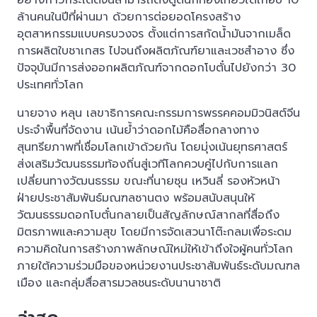
อย่างก้าวกระโดดจนสามารถดึงดูดนักท่องเที่ยวได้เกือบ 10
ล้านคนในปีที่ผ่านมา ด้วยการต่อยอดโครงสร้าง
อุตสาหกรรมแบบครบวงจร ตั้งแต่การสกัดน้ำมันจากเมล็ด
การผลิตใบชาเกสร ไปจนถึงผลิตภัณฑ์ยาและเวชสำอาง ซึ่ง
ปัจจุบันมีการส่งออกผลิตภัณฑ์จากดอกโบตั๋นไปยังกว่า 30
ประเทศทั่วโลก
นายจาง หลุน เลขาธิการคณะกรรมการพรรคคอมมิวนิสต์จีน
ประจำพื้นที่จัดงาน เน้นย้ำว่าดอกไม้คือสื่อกลางทาง
สุนทรียภาพที่เชื่อมโลกเข้าด้วยกัน โดยมุ่งเน้นยุทธศาสตร์
ส่งเสริมวัฒนธรรมท้องถิ่นสู่เวทีโลกควบคู่ไปกับการแลก
เปลี่ยนทางวัฒนธรรม ขณะที่นายซุน เหวินลี่ รองหัวหน้า
ฝ่ายประชาสัมพันธ์มณฑลซานตง พร้อมสนับสนุนให้
วัฒนธรรมดอกโบตั๋นกลายเป็นสัญลักษณ์สากลที่สื่อถึง
มิตรภาพและความสุข โดยมีการจัดเสวนาโต๊ะกลมเพื่อระดม
ความคิดในการสร้างภาพลักษณ์ใหม่ให้เข้าถึงใจผู้คนทั่วโลก
ภายใต้ความร่วมมือของหน่วยงานประชาสัมพันธ์ระดับมณฑล
เมือง และกลุ่มสื่อสารมวลชนระดับนานาชาติ