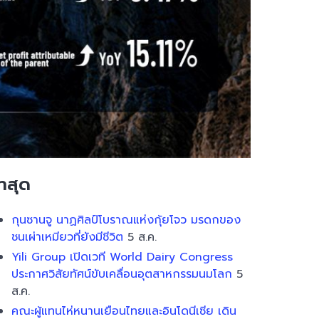
่าสุด
กุนซานจู นาฏศิลป์โบราณแห่งกุ้ยโจว มรดกของ
ชนเผ่าเหมียวที่ยังมีชีวิต
5 ส.ค.
Yili Group เปิดเวที World Dairy Congress
ประกาศวิสัยทัศน์ขับเคลื่อนอุตสาหกรรมนมโลก
5
ส.ค.
คณะผู้แทนไห่หนานเยือนไทยและอินโดนีเซีย เดิน