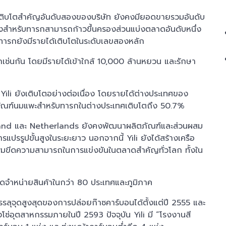
การเติบโตสำคัญอันดับสองของบริษัท ยังคงมียอดขายรวมอันดับ
งสำหรับทารกสามารถก้าวขึ้นครองส่วนแบ่งตลาดอันดับหนึ่ง
บทารกยังมีรายได้เติบโตในระดับเลขสองหลัก
เช่นกัน โดยมีรายได้เข้าใกล้ 10,000 ล้านหยวน และรักษา
li ยังเติบโตอย่างต่อเนื่อง โดยรายได้ต่างประเทศของ
ิตภัณฑ์นมแพะสำหรับทารกในต่างประเทศเติบโตถึง 50.7%
and และ Netherlands ยังคงพัฒนาผลิตภัณฑ์และส่วนผสม
ารแปรรูปขั้นสูงในระยะยาว นอกจากนี้ Yili ยังได้สร้างเครือ
พิ่มขีดความสามารถในการแข่งขันในตลาดสำคัญทั่วโลก ทั้งใน
จัดจำหน่ายสินค้าในกว่า 80 ประเทศและภูมิภาค
รรลุจุดสูงสุดของการปล่อยก๊าซคาร์บอนได้ตั้งแต่ปี 2555 และ
โซ่อุตสาหกรรมภายในปี 2593 ปัจจุบัน Yili มี “โรงงานสี