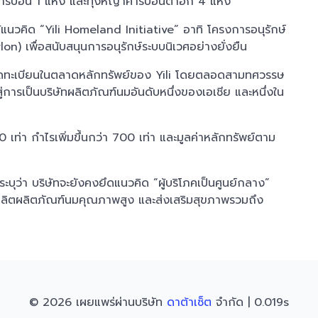
ร์บอน 1 แห่ง และทุ่งหญ้าคาร์บอนต่ำอีก 4 แห่ง
้แนวคิด “Yili Homeland Initiative” อาทิ โครงการอนุรักษ์
n) เพื่อสนับสนุนการอนุรักษ์ระบบนิเวศอย่างยั่งยืน
าจดทะเบียนในตลาดหลักทรัพย์ของ Yili โดยตลอดสามทศวรรษ
ู่การเป็นบริษัทผลิตภัณฑ์นมอันดับหนึ่งของเอเชีย และหนึ่งใน
 เท่า กำไรเพิ่มขึ้นกว่า 700 เท่า และมูลค่าหลักทรัพย์ตาม
ว่า บริษัทจะยังคงยึดแนวคิด “ผู้บริโภคเป็นศูนย์กลาง”
งผลิตผลิตภัณฑ์นมคุณภาพสูง และส่งเสริมสุขภาพรวมถึง
© 2026 เผยแพร่ผ่านบริษัท
ดาต้าเซ็ต
จำกัด | 0.019s