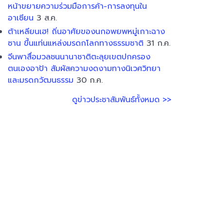
หน้าขยายความร่วมมือการค้า-การลงทุนใน
อาเซียน
3 ส.ค.
ต้าเหลียนเฮ! ถิ่นอาศัยของนกอพยพหมู่เกาะฉาง
ซาน ขึ้นแท่นแหล่งมรดกโลกทางธรรมชาติ
31 ก.ค.
จีนพาสื่อมวลชนนานาชาติตะลุยเขตปกครอง
ตนเองอาป้า สัมผัสความงดงามทางนิเวศวิทยา
และมรดกวัฒนธรรม
30 ก.ค.
ดูข่าวประชาสัมพันธ์ทั้งหมด >>