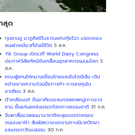
่าสุด
กุนซานจู นาฏศิลป์โบราณแห่งกุ้ยโจว มรดกของ
ชนเผ่าเหมียวที่ยังมีชีวิต
5 ส.ค.
Yili Group เปิดเวที World Dairy Congress
ประกาศวิสัยทัศน์ขับเคลื่อนอุตสาหกรรมนมโลก
5
ส.ค.
คณะผู้แทนไห่หนานเยือนไทยและอินโดนีเซีย เดิน
หน้าขยายความร่วมมือการค้า-การลงทุนใน
อาเซียน
3 ส.ค.
ต้าเหลียนเฮ! ถิ่นอาศัยของนกอพยพหมู่เกาะฉาง
ซาน ขึ้นแท่นแหล่งมรดกโลกทางธรรมชาติ
31 ก.ค.
จีนพาสื่อมวลชนนานาชาติตะลุยเขตปกครอง
ตนเองอาป้า สัมผัสความงดงามทางนิเวศวิทยา
และมรดกวัฒนธรรม
30 ก.ค.