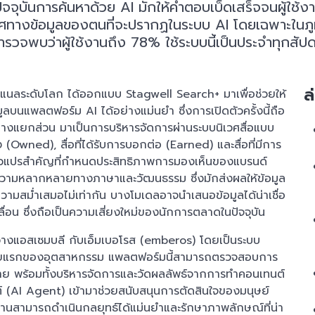
ุบันการค้นหาด้วย AI มักให้คำตอบเบ็ดเสร็จจนผู้ใช้งานไ
ิศทางข้อมูลของตนที่จะปรากฏในระบบ AI โดยเฉพาะในภูม
ำรวจพบว่าผู้ใช้งานถึง 78% ใช้ระบบนี้เป็นประจำทุกสัปดา
ล
นแนลระดับโลก ได้ออกแบบ Stagwell Search+ มาเพื่อช่วยให้
บนแพลตฟอร์ม AI ได้อย่างแม่นยำ ซึ่งการเปิดตัวครั้งนี้ถือ
างแยกส่วน มาเป็นการบริหารจัดการผ่านระบบนิเวศสื่อแบบ
าของ (Owned), สื่อที่ได้รับการบอกต่อ (Earned) และสื่อที่มีการ
ตัวแปรสำคัญที่กำหนดประสิทธิภาพการมองเห็นของแบรนด์
กที่มีความหลากหลายทางภาษาและวัฒนธรรม ซึ่งมักส่งผลให้ข้อมูล
มสม่ำเสมอไม่เท่ากัน บางโมเดลอาจนำเสนอข้อมูลได้น่าเชื่อ
ื่อน ซึ่งถือเป็นความเสี่ยงใหม่ของนักการตลาดในปัจจุบัน
่างแอสเซมบลี กับเอ็มเบอโรส (emberos) โดยเป็นระบบ
 รายแรกของอุตสาหกรรม แพลตฟอร์มนี้สามารถตรวจสอบการ
 พร้อมทั้งบริหารจัดการและวัดผลลัพธ์จากการทำคอนเทนต์
จนต์ (AI Agent) เข้ามาช่วยสนับสนุนการตัดสินใจของมนุษย์
มงานสามารถดำเนินกลยุทธ์ได้แม่นยำและรักษาภาพลักษณ์ที่น่า