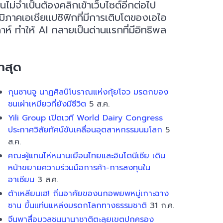
ม่จำเป็นต้องคลิกเข้าเว็บไซต์อีกต่อไป
ิภาคเอเชียแปซิฟิกที่มีการเติบโตของเอไอ
ห์ ทำให้ AI กลายเป็นด่านแรกที่มีอิทธิพล
่าสุด
กุนซานจู นาฏศิลป์โบราณแห่งกุ้ยโจว มรดกของ
ชนเผ่าเหมียวที่ยังมีชีวิต
5 ส.ค.
Yili Group เปิดเวที World Dairy Congress
ประกาศวิสัยทัศน์ขับเคลื่อนอุตสาหกรรมนมโลก
5
ส.ค.
คณะผู้แทนไห่หนานเยือนไทยและอินโดนีเซีย เดิน
หน้าขยายความร่วมมือการค้า-การลงทุนใน
อาเซียน
3 ส.ค.
ต้าเหลียนเฮ! ถิ่นอาศัยของนกอพยพหมู่เกาะฉาง
ซาน ขึ้นแท่นแหล่งมรดกโลกทางธรรมชาติ
31 ก.ค.
จีนพาสื่อมวลชนนานาชาติตะลุยเขตปกครอง