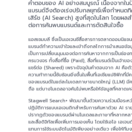
คำตอบของ AI อย่างสมบูรณ์ เนื่องจากในปัจจ
แบรนด์จึงต้องเร่งปรับกลยุทธ์เพื่อกำหนดท
เสิร์ช (AI Search) สูงที่สุดในโลก โดยผลส
ต่อการค้นพบแบรนด์และการตัดสินใจซื้อ
แอสเซมบลี ซึ่งเป็นเอเจนซีสื่อสารการตลาดออมนิแช
แบรนด์ทำความเข้าใจและเข้าถึงกลไกการนำเสนอข้อมูล
เป็นการเปลี่ยนมุมมองต่อการค้นหาจากการเป็นช่องท
ครบวงจร ทั้งสื่อที่ซื้อ (Paid), สื่อที่แบรนด์เป็นเจ้
แชร์ต่อ (Shared) เพราะปัจจุบันคำตอบจาก AI คือ
ความท้าทายนี้ซับซ้อนยิ่งขึ้นในพื้นที่เอเชียแปซิฟิ
ของแบรนด์ในแต่ละโมเดลภาษาขนาดใหญ่ (LLM) มีควา
ถือ แต่บางโมเดลอาจค้นไม่พบหรือให้ข้อมูลที่คลาดเคล
Stagwell Search+ พัฒนาขึ้นด้วยความร่วมมือระหว
ปฏิบัติการแบบเอเจนติกสำหรับการค้นหาด้วย AI
ปรากฏตัวของแบรนด์ผ่านโมเดลและภาษาที่หลากหลาย
และสื่อดิจิทัลเพื่อเพิ่มการมองเห็น โดยใช้เอไอ เอเ
แทนการใช้ระบบอัตโนมัติเพียงอย่างเดียว เพื่อให้ที