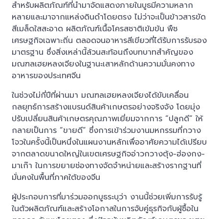
สำหรับผลิตภัณฑ์ที่นำมาจัดแสดงภายในบูธมีความหลาก
หลายและมาจากแหล่งดินดำโดยตรง ไม่ว่าจะเป็นข้าวสารขัด
สีเมล็ดใสสะอาด ผลิตภัณฑ์เนื้อโครสชาติเข้มข้น พืช
เศรษฐกิจเฉพาะถิ่น ตลอดจนอาหารสีเขียวที่ได้รับการรับรอง
มาตรฐาน ซึ่งสิ่งเหล่านี้ล้วนสะท้อนถึงบทบาทสำคัญของ
มณฑลเฮยหลงเจียงในฐานะเสาหลักด้านความมั่นคงทาง
อาหารของประเทศจีน
ในช่วงไม่กี่ปีที่ผ่านมา มณฑลเฮยหลงเจียงได้ขับเคลื่อน
กลยุทธ์การสร้างแบรนด์สินค้าเกษตรอย่างจริงจัง โดยมุ่ง
ปรับเปลี่ยนสินค้าเกษตรคุณภาพเยี่ยมจากการ “ปลูกดี” ให้
กลายเป็นการ “ขายดี” ซึ่งการเข้าร่วมงานมหกรรมที่กวาง
โจวในครั้งนี้เป็นหนึ่งในแผนงานหลักเพื่ออาศัยความได้เปรียบ
จากตลาดขนาดใหญ่ในเขตเศรษฐกิจอ่าวกวางตุ้ง-ฮ่องกง-
มาเก๊า ในการขยายช่องทางจัดจำหน่ายและสร้างรากฐานที่
มั่นคงในพื้นที่ภาคใต้ของจีน
ผู้ประกอบการที่มาร่วมออกบูธระบุว่า งานนี้ช่วยเพิ่มการรับรู้
ในตัวผลิตภัณฑ์และสร้างโอกาสในการจับคู่ธุรกิจกับผู้ซื้อใน