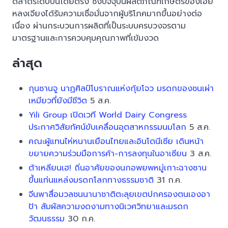
ตลาดระดับบนโดยตรง ซึ่งปัจจุบันผลิตภัณฑ์เกษตรของเฮย
หลงเจียงได้รับความเชื่อมั่นจากผู้บริโภคมากขึ้นอย่างต่อ
เนื่อง ผ่านกระบวนการผลิตที่เป็นระบบครบวงจรตาม
มาตรฐานและการควบคุมคุณภาพที่เข้มงวด
ล่าสุด
กุนซานจู นาฏศิลป์โบราณแห่งกุ้ยโจว มรดกของชนเผ่า
เหมียวที่ยังมีชีวิต
5 ส.ค.
Yili Group เปิดเวที World Dairy Congress
ประกาศวิสัยทัศน์ขับเคลื่อนอุตสาหกรรมนมโลก
5 ส.ค.
คณะผู้แทนไห่หนานเยือนไทยและอินโดนีเซีย เดินหน้า
ขยายความร่วมมือการค้า-การลงทุนในอาเซียน
3 ส.ค.
ต้าเหลียนเฮ! ถิ่นอาศัยของนกอพยพหมู่เกาะฉางซาน
ขึ้นแท่นแหล่งมรดกโลกทางธรรมชาติ
31 ก.ค.
จีนพาสื่อมวลชนนานาชาติตะลุยเขตปกครองตนเองอา
ป้า สัมผัสความงดงามทางนิเวศวิทยาและมรดก
วัฒนธรรม
30 ก.ค.