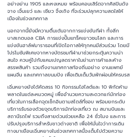
อย่างย่าน 1905 และหงเหมย พร้อมคอนเสิร์ตจากศิลปินดัง
จาง เจิ้นเยว่ และ เซียว จิ้งเถิง ที่จะร่วมปลุกความสดใสให้
เมืองในช่วงเทศกาล
นอกจากนี้ยังมีความตื่นเต้นจากการแข่งขันกีฬา ทั้งลีก
บาสเกตบอล CBA การแข่งปั๊มแทร็คเยาวชนโลก และการ
แข่งขันฮาล์ฟมาราธอนที่เปิดโอกาสให้ทุกคนมีส่วนร่วม โดยมี
โปรโมชันพิเศษจากหางบัตรชมกีฬามาช่วยกระตุ้นความน่า
สนใจ ควบคู่ไปกับแคมเปญลดราคาในย่านการค้าและห้าง
สรรพสินค้า รวมถึงงานเทศกาลท้องถิ่นอย่าง งานแพทย์
แผนจีน และเทศกาลขนมปัง เพื่อเติมเต็มวันพักผ่อนให้ครบรส
เฉิ่นหยางยังได้คัดสรร 10 กิจกรรมไฮไลต์และ 10 พิกัดห้าม
พลาดในแต่ละหมวดหมู่ เพื่ออำนวยความสะดวกแก่นักท่อง
เที่ยวในการเลือกจุดเช็กอินตามสไตล์ที่ชอบ พร้อมยกระดับ
บริการรับรองด้วยจุดบริการนักท่องเที่ยว ณ สนามบินและ
สถานีรถไฟ รวมถึงสายด่วนช่วยเหลือ 24 ชั่วโมง และการ
ปรับปรุงบริการสำหรับชาวต่างชาติ เพื่อให้มั่นใจว่าการเดิน
ทางมาเยือนเฉิ่นหยางในช่วงเทศกาลนี้จะเต็มไปด้วยความ