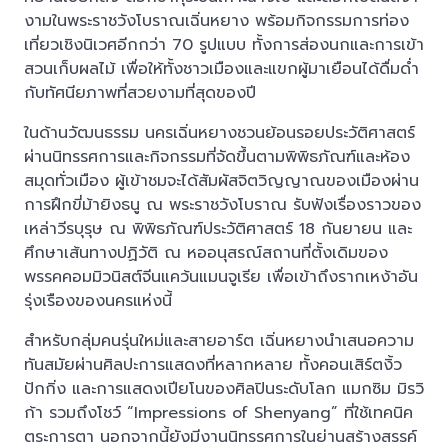
งามในพระราชวังโบราณเฉิ่นหยาง พร้อมกิจกรรมการท่อง
เที่ยวเชิงนิเวศอีกกว่า 70 รูปแบบ ทั้งการส่องนกและการเข้า
สวนเก็บผลไม้ เพื่อให้ทั้งชาวเมืองและแขกผู้มาเยือนได้ดื่มด่ำ
กับทัศนียภาพที่สวยงามที่สุดของปี
ในด้านวัฒนธรรม นครเฉิ่นหยางชวนย้อนรอยประวัติศาสตร์
ผ่านนิทรรศการและกิจกรรมที่จัดขึ้นตามพิพิธภัณฑ์และห้อง
สมุดทั่วเมือง ผู้เข้าชมจะได้สัมผัสจิตวิญญาณของเมืองผ่าน
การฝึกขี่ม้ายิงธนู ณ พระราชวังโบราณ รับฟังเรื่องราวของ
เหล่าวีรบุรุษ ณ พิพิธภัณฑ์ประวัติศาสตร์ 18 กันยายน และ
ศึกษาเส้นทางปฏิวัติ ณ หออนุสรณ์สถานที่ตั้งเดิมของ
พรรคคอมมิวนิสต์จีนแคว้นแมนจูเรีย เพื่อเข้าถึงรากเหง้าอัน
รุ่งเรืองของนครแห่งนี้
สำหรับกลุ่มคนรุ่นใหม่และสายอาร์ต เฉิ่นหยางนำเสนอความ
ทันสมัยผ่านศิลปะการแสดงที่หลากหลาย ทั้งคอนเสิร์ตงิ้ว
ปักกิ่ง และการแสดงเปียโนของศิลปินระดับโลก แมกซิม มิรวิ
ก้า รวมถึงโชว์ “Impressions of Shenyang” ที่ใช้เทคนิค
ตระการตา นอกจากนี้ยังมีงานนิทรรศการในย่านสร้างสรรค์