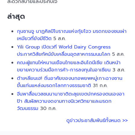
สะดวกสบายและประทับใจ
ล่าสุด
กุนซานจู นาฏศิลป์โบราณแห่งกุ้ยโจว มรดกของชนเผ่า
เหมียวที่ยังมีชีวิต
5 ส.ค.
Yili Group เปิดเวที World Dairy Congress
ประกาศวิสัยทัศน์ขับเคลื่อนอุตสาหกรรมนมโลก
5 ส.ค.
คณะผู้แทนไห่หนานเยือนไทยและอินโดนีเซีย เดินหน้า
ขยายความร่วมมือการค้า-การลงทุนในอาเซียน
3 ส.ค.
ต้าเหลียนเฮ! ถิ่นอาศัยของนกอพยพหมู่เกาะฉางซาน
ขึ้นแท่นแหล่งมรดกโลกทางธรรมชาติ
31 ก.ค.
จีนพาสื่อมวลชนนานาชาติตะลุยเขตปกครองตนเองอา
ป้า สัมผัสความงดงามทางนิเวศวิทยาและมรดก
วัฒนธรรม
30 ก.ค.
ดูข่าวประชาสัมพันธ์ทั้งหมด >>