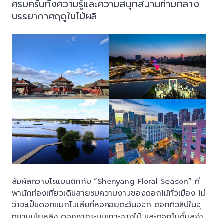
ครบครันทั้งความรู้และความสนุกสนานท่ามกลาง
บรรยากาศฤดูใบไม้ผลิ
สัมผัสความโรแมนติกกับ “Shenyang Floral Season” ที่
พานักท่องเที่ยวเดินสายชมความงามของดอกไม้ทั่วเมือง ไม่
ว่าจะเป็นดอกแมกโนเลียที่หอคอยตะวันออก ดอกทิวลิปในอุ
ทยานเป่ยหลิง ดอกซากุระบนเกาะฉางไป๋ และดอกโบตั๋นสง่า