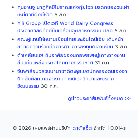
กุนซานจู นาฏศิลป์โบราณแห่งกุ้ยโจว มรดกของชนเผ่า
เหมียวที่ยังมีชีวิต
5 ส.ค.
Yili Group เปิดเวที World Dairy Congress
ประกาศวิสัยทัศน์ขับเคลื่อนอุตสาหกรรมนมโลก
5 ส.ค.
คณะผู้แทนไห่หนานเยือนไทยและอินโดนีเซีย เดินหน้า
ขยายความร่วมมือการค้า-การลงทุนในอาเซียน
3 ส.ค.
ต้าเหลียนเฮ! ถิ่นอาศัยของนกอพยพหมู่เกาะฉางซาน
ขึ้นแท่นแหล่งมรดกโลกทางธรรมชาติ
31 ก.ค.
จีนพาสื่อมวลชนนานาชาติตะลุยเขตปกครองตนเองอา
ป้า สัมผัสความงดงามทางนิเวศวิทยาและมรดก
วัฒนธรรม
30 ก.ค.
ดูข่าวประชาสัมพันธ์ทั้งหมด >>
© 2026 เผยแพร่ผ่านบริษัท
ดาต้าเซ็ต
จำกัด | 0.014s